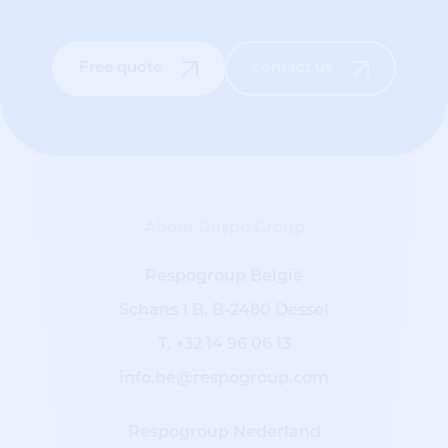
Free quote
contact us
About Respo Group
Respogroup België
Schans 1 B, B-2480 Dessel
T.
+32 14 96 06 13
info.be@respogroup.com
Respogroup Nederland