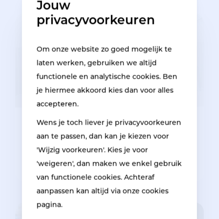
Jouw
privacyvoorkeuren
Om onze website zo goed mogelijk te
laten werken, gebruiken we altijd
functionele en analytische cookies. Ben
je hiermee akkoord kies dan voor alles
accepteren.
Wens je toch liever je privacyvoorkeuren
3 March 2025
aan te passen, dan kan je kiezen voor
Respo Group kondigt trotse
'Wijzig voorkeuren'. Kies je voor
samenwerking aan met Polygon
'weigeren', dan maken we enkel gebruik
van functionele cookies. Achteraf
aanpassen kan altijd via onze cookies
pagina.