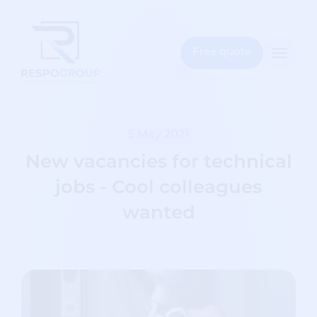
e
bar
Free quote
Toggle
naviga
5 May 2021
New vacancies for technical
jobs - Cool colleagues
wanted