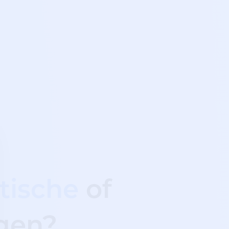
tische
of
ngen?