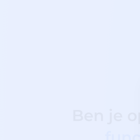
Ben je 
func