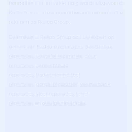
herstellen
snel en vakkundig wordt uitgevoerd.
Kortom, voor al uw
reparaties aan ramen
kan u
rekenen op Respo Group.
Daarnaast is Respo Group ook uw expert op
gebied van
badkuip reparaties
,
douchebak
reparaties
,
wastafel reparaties
,
deur
reparaties
,
aanrechtblad
reparaties
,
badkamermeubel
reparaties
,
dorpel reparaties
,
vensterbank
reparaties
,
vloer reparaties
,
tegel
reparaties
en
overige reparaties
.