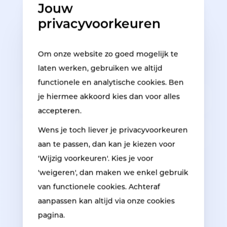
heeft in een product dat
Jouw
gemaakt is uit aluminium,
privacyvoorkeuren
neemt u dan contact met
ons op.
Om onze website zo goed mogelijk te
laten werken, gebruiken we altijd
functionele en analytische cookies. Ben
je hiermee akkoord kies dan voor alles
Houten raam herstelling
accepteren.
Wens je toch liever je privacyvoorkeuren
Stalen raam herstelling
aan te passen, dan kan je kiezen voor
'Wijzig voorkeuren'. Kies je voor
'weigeren', dan maken we enkel gebruik
van functionele cookies. Achteraf
aanpassen kan altijd via onze cookies
pagina.