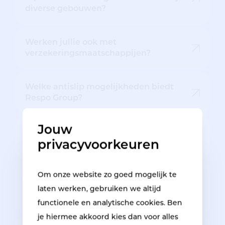
diverse gebouwen?
Werken jullie ook met
verzekeringsmaatschappijen?
Welke antislip mogelijkheden biedt
Respo Group?
Jouw
Wanneer kan je Respo Group bellen bij
privacyvoorkeuren
inbraakschade?
Om onze website zo goed mogelijk te
Wat zijn de belangrijkste taken voor de
job van schadehersteller bij Respo
laten werken, gebruiken we altijd
Group?
functionele en analytische cookies. Ben
je hiermee akkoord kies dan voor alles