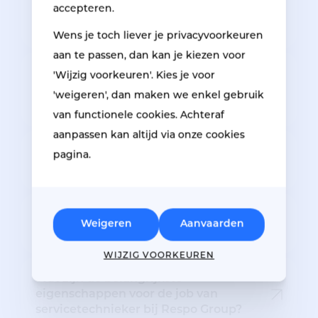
accepteren.
Hoe vaak is onderhoud aan ramen en
deuren nodig?
Wens je toch liever je privacyvoorkeuren
aan te passen, dan kan je kiezen voor
Er is ook schade aan glas, sluitwerk,
'Wijzig voorkeuren'. Kies je voor
dichtingsrubbers bij onze ramen en
'weigeren', dan maken we enkel gebruik
deuren?
van functionele cookies. Achteraf
aanpassen kan altijd via onze cookies
Waarom kiezen voor antislip in een
pagina.
seniorenwoning?
Welke inbraakschade kan Respo Group
Weigeren
Aanvaarden
herstellen?
WIJZIG VOORKEUREN
Wat zijn de belangrijkste
eigenschappen voor de job van
servicetechnieker bij Respo Group?