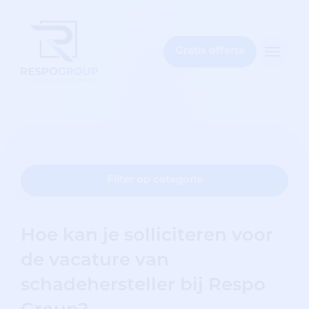
t
bar
Gratis offerte
Toggle
naviga
Filter op categorie
Hoe kan je solliciteren voor
de vacature van
schadehersteller bij Respo