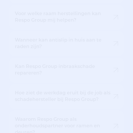
Voor welke raam herstellingen kan
Respo Group mij helpen?
Wanneer kan antislip in huis aan te
raden zijn?
Kan Respo Group inbraakschade
repareren?
Hoe ziet de werkdag eruit bij de job als
schadehersteller bij Respo Group?
Waarom Respo Group als
onderhoudspartner voor ramen en
deuren?