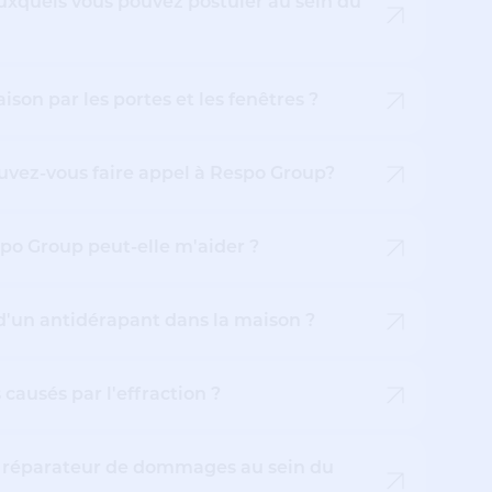
uxquels vous pouvez postuler au sein du
son par les portes et les fenêtres ?
ouvez-vous faire appel à Respo Group?
spo Group peut-elle m'aider ?
d'un antidérapant dans la maison ?
ausés par l'effraction ?
un réparateur de dommages au sein du