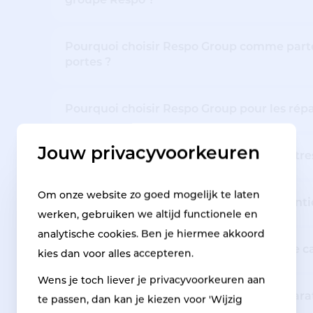
groupe Respo ?
Pourquoi choisir Respo Group comme parten
portes ?
Pourquoi choisir Respo Group pour les répa
Jouw privacyvoorkeuren
Respo Repair peut-elle réparer des fenêtre
Om onze website zo goed mogelijk te laten
Quand choisir un plancher de sécurité ant
werken, gebruiken we altijd functionele en
analytische cookies. Ben je hiermee akkoord
Pourquoi appeler Respo Group en cas de c
kies dan voor alles accepteren.
Wens je toch liever je privacyvoorkeuren aan
Comment postuler pour le poste de répar
te passen, dan kan je kiezen voor 'Wijzig
Respo ?