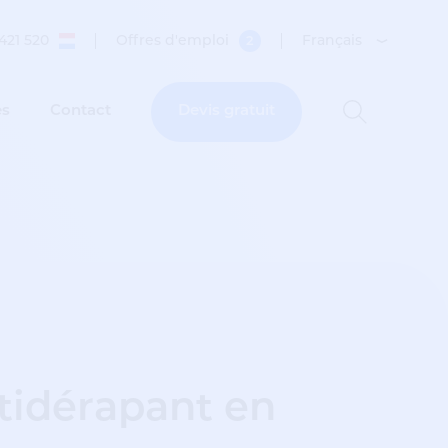
421 520
Offres d'emploi
Français
2
es
Contact
Devis gratuit
ntidérapant en