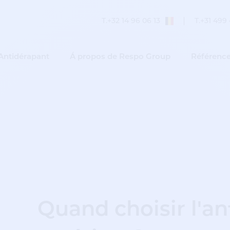
T.
+32 14 96 06 13
T.
+31 499 
Antidérapant
Á propos de Respo Group
Référenc
Quand choisir l'a