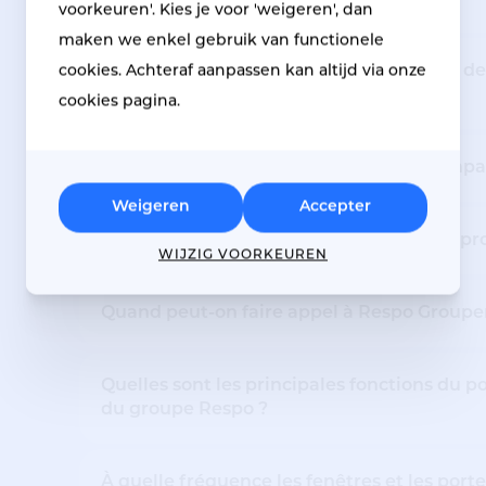
voorkeuren'. Kies je voor 'weigeren', dan
maken we enkel gebruik van functionele
Quelle est l'importance de l'entretien et d
cookies. Achteraf aanpassen kan altijd via onze
différents bâtiments ?
cookies pagina.
Travaillez-vous également avec des compa
Weigeren
Accepter
Quelles sont les options antidérapantes p
WIJZIG VOORKEUREN
Quand peut-on faire appel à Respo Groupe
Quelles sont les principales fonctions du
du groupe Respo ?
À quelle fréquence les fenêtres et les port