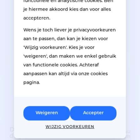
functionele en analytische cookies. Ben
également possible.
je hiermee akkoord kies dan voor alles
accepteren.
Contactez Respo Group
Wens je toch liever je privacyvoorkeuren
pour plus d’informations.
aan te passen, dan kan je kiezen voor
'Wijzig voorkeuren'. Kies je voor
'weigeren', dan maken we enkel gebruik
Fenêtre bloqué
van functionele cookies. Achteraf
aanpassen kan altijd via onze cookies
pagina.
Weigeren
Accepter
WIJZIG VOORKEUREN
Des photos des
2 Photos au
dégâts
minimum