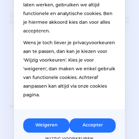
laten werken, gebruiken we altijd
functionele en analytische cookies. Ben
Des photos des
2 Photos au
dégâts
je hiermee akkoord kies dan voor alles
minimum
accepteren.
Wens je toch liever je privacyvoorkeuren
aan te passen, dan kan je kiezen voor
Glissez et déposez des photos ici
'Wijzig voorkeuren'. Kies je voor
pour les télécharger ou cliquez
ici
'weigeren', dan maken we enkel gebruik
van functionele cookies. Achteraf
aanpassen kan altijd via onze cookies
pagina.
Mes coordonnées
STATUT
Weigeren
Accepter