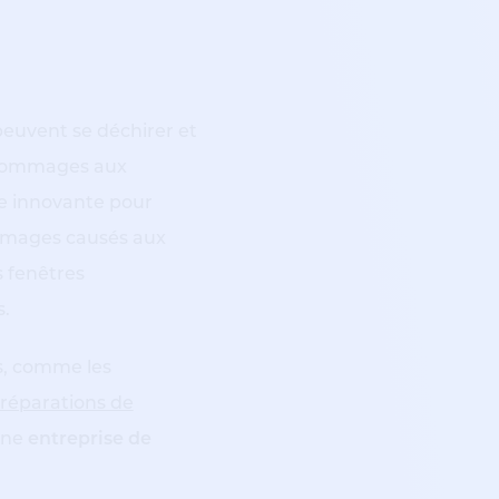
peuvent se déchirer et
s dommages aux
e innovante pour
ommages causés aux
s fenêtres
s.
s, comme les
réparations de
une
entreprise de