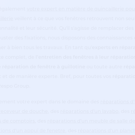
 également
votre expert en matière de quincaillerie pou
llerie
veillent à ce que vos fenêtres retrouvent non se
onnalité et leur sécurité. Qu'il s'agisse de remplacer des
juster des fixations, nous disposons des connaissances 
r à bien tous les travaux. En tant qu'
experts en répara
ce complet, de
l'entretien des fenêtres à leur réparati
e
réparation de fenêtre à guillotine
ou toute autre
répa
et de manière experte. Bref, pour toutes vos
réparatio
Respo Group.
ement votre expert dans le domaine des
réparations d
 receveur de douche
, des
réparations d'un lavabo
, des
r
s de comptoirs
, des
réparations d'un meuble de salle de
ions d'un appui de fenetre
, des
réparations d'un planc