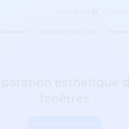
T.
+32 14 96 06 13
T.
+31 499 
Antidérapant
Á propos de Respo Group
Référenc
paration esthétique 
fenêtres
Demander un devis gratuit