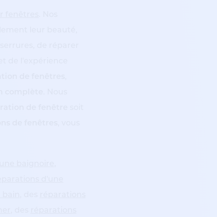
r fenêtres
. Nos
ulement leur beauté,
 serrures, de réparer
et de l'expérience
tion de fenêtres
,
on complète
. Nous
ration de fenêtre
soit
ns de fenêtres
, vous
'une baignoire
,
éparations d'une
 bain
, des
réparations
her
, des
réparations