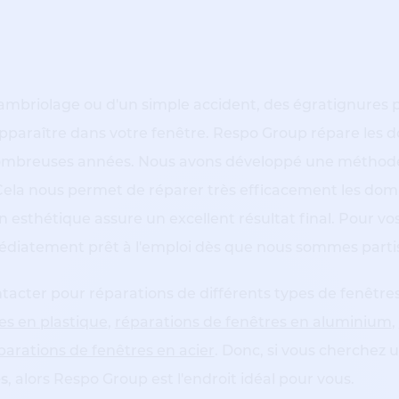
 cambriolage ou d'un simple accident, des égratignures 
pparaître dans votre fenêtre. Respo Group répare le
nombreuses années. Nous avons développé une méthod
. Cela nous permet de réparer très efficacement les d
on esthétique assure un excellent résultat final. Pour vo
iatement prêt à l'emploi dès que nous sommes parti
acter pour réparations de différents types de fenêtre
es en plastique
,
réparations de fenêtres en aluminium
,
parations de fenêtres en acier
. Donc, si vous cherchez 
es
, alors Respo Group est l'endroit idéal pour vous.